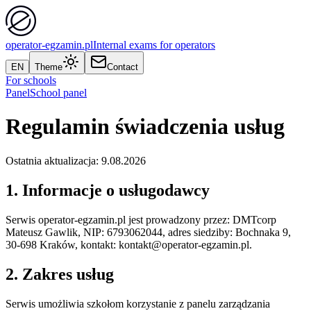
operator-egzamin.pl
Internal exams for operators
EN
Theme
Contact
For schools
Panel
School panel
Regulamin świadczenia usług
Ostatnia aktualizacja:
9.08.2026
1. Informacje o usługodawcy
Serwis operator-egzamin.pl jest prowadzony przez:
DMTcorp
Mateusz Gawlik
, NIP:
6793062044
, adres siedziby:
Bochnaka 9,
30-698 Kraków
, kontakt:
kontakt@operator-egzamin.pl
.
2. Zakres usług
Serwis umożliwia szkołom korzystanie z panelu zarządzania