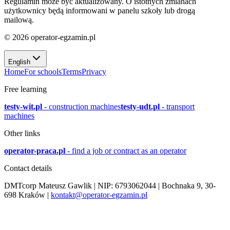
Regulamin może być aktualizowany. O istotnych zmianach
użytkownicy będą informowani w panelu szkoły lub drogą
mailową.
©
2026
operator-egzamin.pl
English
Home
For schools
Terms
Privacy
Free learning
testy-wit.pl
-
construction machines
testy-udt.pl
-
transport
machines
Other links
operator-praca.pl
-
find a job or contract as an operator
Contact details
DMTcorp Mateusz Gawlik
| NIP:
6793062044
|
Bochnaka 9, 30-
698 Kraków
|
kontakt@operator-egzamin.pl